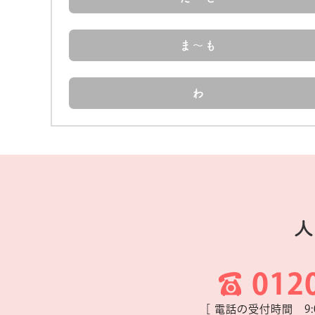
ま～も
わ
人
012
［ 電話の受付時間 9: